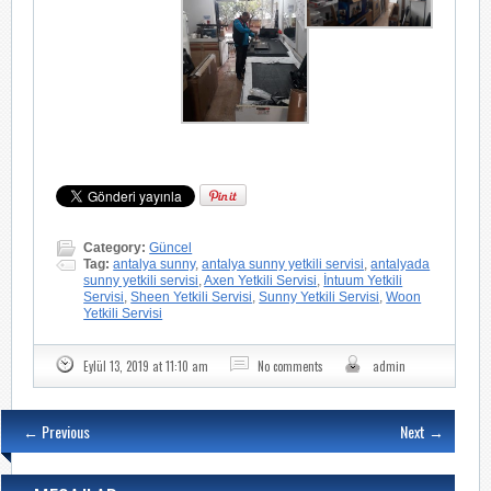
Category:
Güncel
Tag:
antalya sunny
,
antalya sunny yetkili servisi
,
antalyada
sunny yetkili servisi
,
Axen Yetkili Servisi
,
İntuum Yetkili
Servisi
,
Sheen Yetkili Servisi
,
Sunny Yetkili Servisi
,
Woon
Yetkili Servisi
Eylül 13, 2019 at 11:10 am
No comments
admin
← Previous
Next →